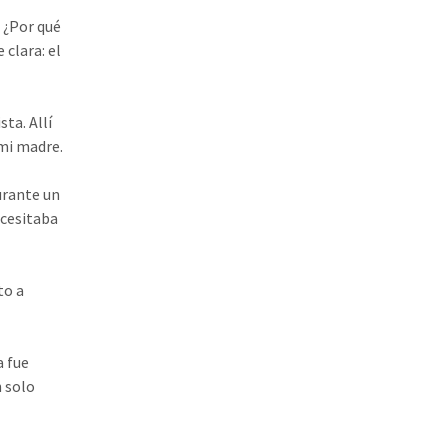
 ¿Por qué
clara: el
ta. Allí
 mi madre.
urante un
ecesitaba
to a
a fue
n solo