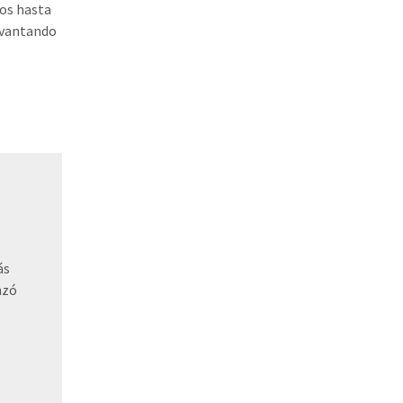
mos hasta
levantando
ás
nzó