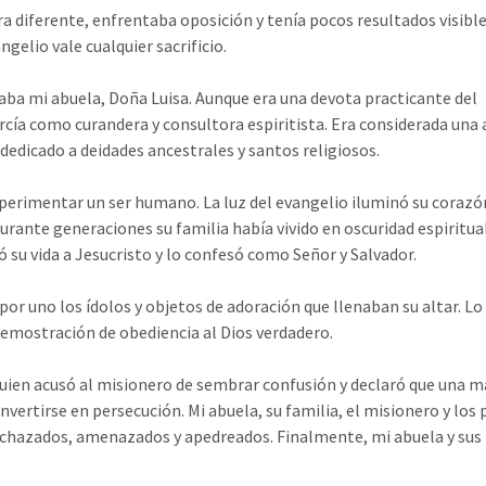
ra diferente, enfrentaba oposición y tenía pocos resultados visible
elio vale cualquier sacrificio.
aba mi abuela, Doña Luisa. Aunque era una devota practicante del
rcía como curandera y consultora espiritista. Era considerada una
dedicado a deidades ancestrales y santos religiosos.
perimentar un ser humano. La luz del evangelio iluminó su corazón
urante generaciones su familia había vivido en oscuridad espiritual
ó su vida a Jesucristo y lo confesó como Señor y Salvador.
or uno los ídolos y objetos de adoración que llenaban su altar. Lo
demostración de obediencia al Dios verdadero.
quien acusó al misionero de sembrar confusión y declaró que una m
nvertirse en persecución. Mi abuela, su familia, el misionero y los
echazados, amenazados y apedreados. Finalmente, mi abuela y sus 