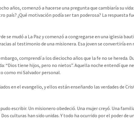
iocho años, comenzó a hacerse una pregunta que cambiaría su vida:
ro país? ¿Qué motivación podía ser tan poderosa? La respuesta fue 
tarde se mudó a La Paz y comenzó a congregarse en una iglesia bautis
racias al testimonio de una misionera. Esa joven se convertiría en
n embargo, comprendí a los dieciocho años que la fe no se hereda. D
: “Dios tiene hijos, pero no nietos”. Aquella noche entendí que n
isto como mi Salvador personal.
iados en el evangelio, y ellos están enseñando las verdades de Cris
 pudo escribir. Un misionero obedeció. Una mujer creyó. Una famili
os culturas han sido unidas. Y todo ha ocurrido por el poder de u