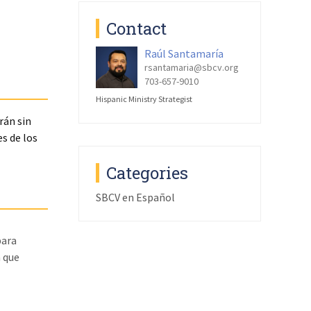
Contact
Raúl Santamaría
rsantamaria@sbcv.org
703-657-9010
Hispanic Ministry Strategist
rán sin
s de los
Categories
SBCV en Español
para
a que