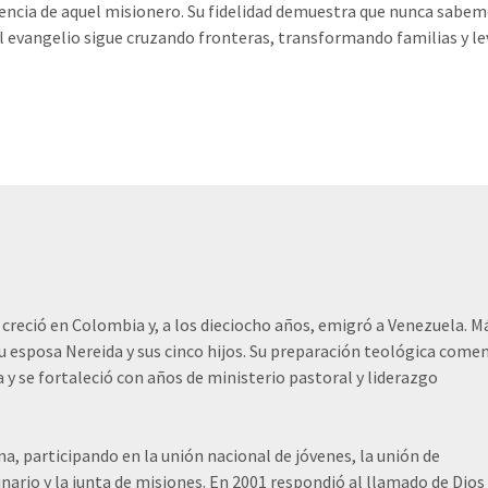
iencia de aquel misionero. Su fidelidad demuestra que nunca sabe
 El evangelio sigue cruzando fronteras, transformando familias y 
 creció en Colombia y, a los dieciocho años, emigró a Venezuela. M
su esposa Nereida y sus cinco hijos. Su preparación teológica come
y se fortaleció con años de ministerio pastoral y liderazgo
a, participando en la unión nacional de jóvenes, la unión de
nario y la junta de misiones. En 2001 respondió al llamado de Dios