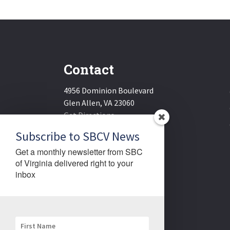
Contact
4956 Dominion Boulevard
Glen Allen, VA 23060
Get Directions
Email:
sbcv@sbcv.org
Subscribe to SBCV News
Phone:
(804) 270-1848
Get a monthly newsletter from SBC 
Fax:
(804) 270-1834
of Virginia delivered right to your 
inbox