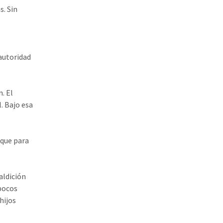
s. Sin
 autoridad
. El
. Bajo esa
 que para
aldición
 pocos
hijos